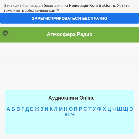
Этот сайт был создан бесплатно на
Homepage-Konstruktor.ru
. Хотите
тоже иметь собственный сайт?
ЗАРЕГИСТРИРОВАТЬСЯ БЕСПЛАТНО
Атмосфера Радио
Аудиокниги Online
А
Б
В
Г
Д
Е
Ж
З
И
К
Л
М
Н
О
П
Р
С
Т
У
Ф
Х
Ц
Ч
Ш
Щ
Э
Ю
Я