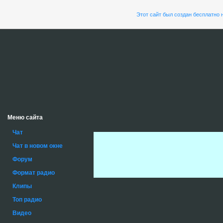
Этот сайт был создан бесплатно 
Меню сайта
Чат
Чат в новом окне
Форум
Формат радио
Клипы
Топ радио
Видео