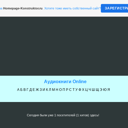
ЗАРЕГИСТР
на
Homepage-Konstruktor.ru
. Хотите тоже иметь собственный сайт?
Аудиокниги Online
А
Б
В
Г
Д
Е
Ж
З
И
К
Л
М
Н
О
П
Р
С
Т
У
Ф
Х
Ц
Ч
Ш
Щ
Э
Ю
Я
Сегодня были уже 1 посетителей (1 хитов) здесь!