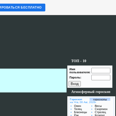
ИРОВАТЬСЯ БЕСПЛАТНО
ТОП - 10
Имя
пользователя:
Пароль:
Атмосферный гороскоп
Гороскоп
гороскопы
на Чтв, 06 Авг, 2026г
Овен
Весы
Телец
Скорпион
Близнецы
Стрелец
Рак
Козерог