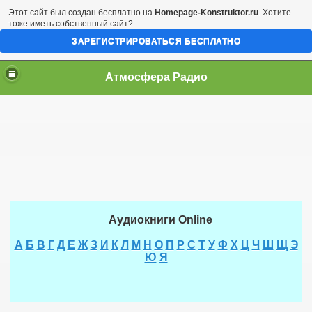
Этот сайт был создан бесплатно на
Homepage-Konstruktor.ru
. Хотите
тоже иметь собственный сайт?
ЗАРЕГИСТРИРОВАТЬСЯ БЕСПЛАТНО
Атмосфера Радио
Аудиокниги Online
А
Б
В
Г
Д
Е
Ж
З
И
К
Л
М
Н
О
П
Р
С
Т
У
Ф
Х
Ц
Ч
Ш
Щ
Э
Ю
Я