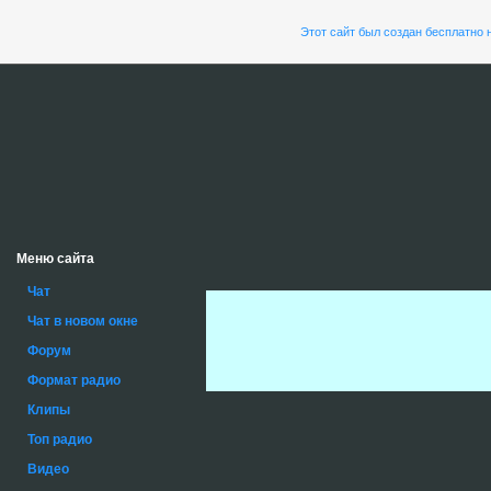
Этот сайт был создан бесплатно 
Меню сайта
Чат
Чат в новом окне
Форум
Формат радио
Клипы
Топ радио
Видео