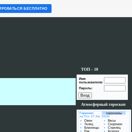
ИРОВАТЬСЯ БЕСПЛАТНО
ТОП - 10
Имя
пользователя:
Пароль:
Атмосферный гороскоп
Гороскоп
гороскопы
на Птн, 07 Авг, 2026г
Овен
Весы
Телец
Скорпион
Близнецы
Стрелец
Рак
Козерог