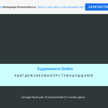
ЗАРЕГИСТР
на
Homepage-Konstruktor.ru
. Хотите тоже иметь собственный сайт?
Аудиокниги Online
А
Б
В
Г
Д
Е
Ж
З
И
К
Л
М
Н
О
П
Р
С
Т
У
Ф
Х
Ц
Ч
Ш
Щ
Э
Ю
Я
Сегодня были уже 14 посетителей (17 хитов) здесь!