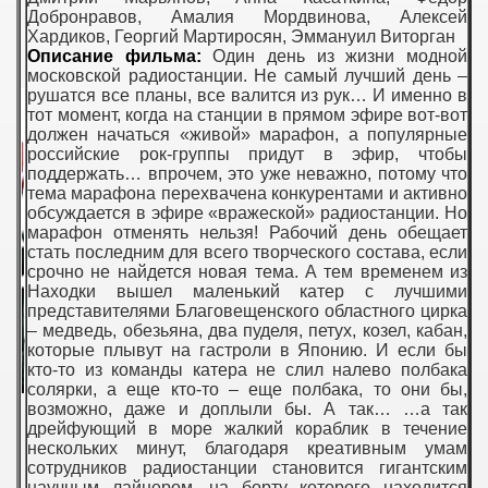
Добронравов, Амалия Мордвинова, Алексей
Хардиков, Георгий Мартиросян, Эммануил Виторган
Описание фильма:
Один день из жизни модной
московской радиостанции. Не самый лучший день –
рушатся все планы, все валится из рук… И именно в
тот момент, когда на станции в прямом эфире вот-вот
должен начаться «живой» марафон, а популярные
российские рок-группы придут в эфир, чтобы
поддержать… впрочем, это уже неважно, потому что
тема марафона перехвачена конкурентами и активно
обсуждается в эфире «вражеской» радиостанции. Но
марафон отменять нельзя! Рабочий день обещает
стать последним для всего творческого состава, если
срочно не найдется новая тема. А тем временем из
Находки вышел маленький катер с лучшими
представителями Благовещенского областного цирка
– медведь, обезьяна, два пуделя, петух, козел, кабан,
которые плывут на гастроли в Японию. И если бы
кто-то из команды катера не слил налево полбака
солярки, а еще кто-то – еще полбака, то они бы,
возможно, даже и доплыли бы. А так… …а так
дрейфующий в море жалкий кораблик в течение
нескольких минут, благодаря креативным умам
сотрудников радиостанции становится гигантским
научным лайнером, на борту которого находится